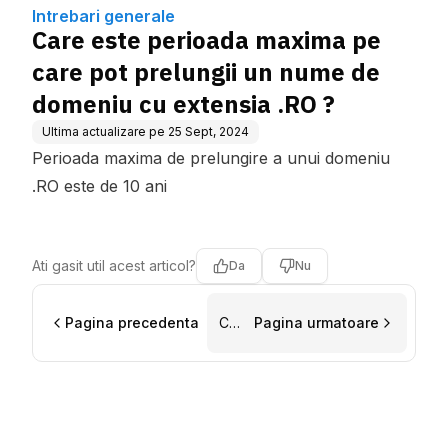
nume de domeniu cu exte
Intrebari generale
nsia .RO ?
Care este perioada maxima pe
care pot prelungii un nume de
domeniu cu extensia .RO ?
Ultima actualizare pe
25 Sept, 2024
Perioada maxima de prelungire a unui domeniu
.RO este de 10 ani
Ati gasit util acest articol?
Da
Nu
Pagina precedenta
Care
Pagina urmatoare
este
perioada
maxima
pe
care
pot