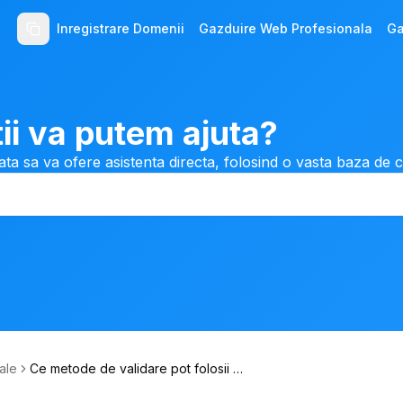
Inregistrare Domenii
Gazduire Web Profesionala
Ga
ii va putem ajuta?
ata sa va ofere asistenta directa, folosind o vasta baza de 
ale
Ce metode de validare pot folosii p
entru emiterea unui certificat SSL Do