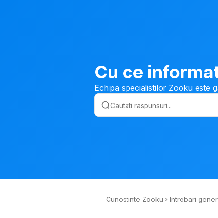
Cu ce informat
Echipa specialistilor Zooku este g
Cunostinte Zooku
Intrebari gener