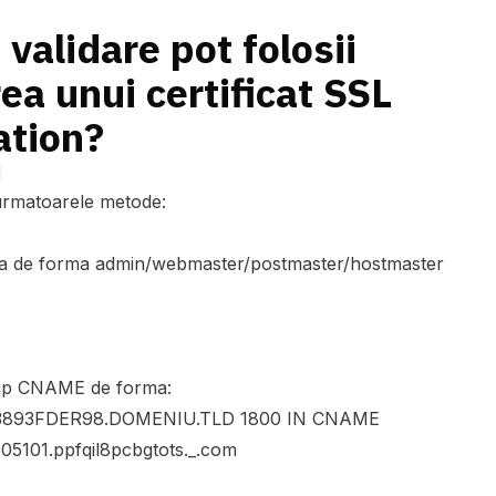
main Validation?
validare pot folosii
ea unui certificat SSL
ation?
 urmatoarele metode:
resa de forma admin/webmaster/postmaster/hostmaster
e tip CNAME de forma:
3893FDER98.DOMENIU.TLD 1800 IN CNAME
5101.ppfqil8pcbgtots._.com