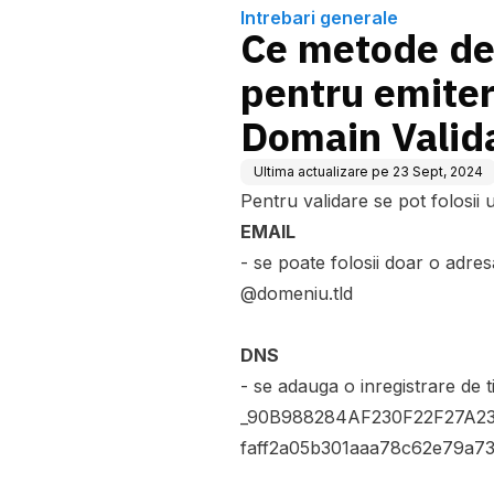
Intrebari generale
Ce metode de 
pentru emiter
Domain Valid
Ultima actualizare pe
23 Sept, 2024
Pentru validare se pot folosii
EMAIL
- se poate folosii doar o ad
@domeniu.tld
DNS
- se adauga o inregistrare d
_90B988284AF230F22F27A2
faff2a05b301aaa78c62e79a730