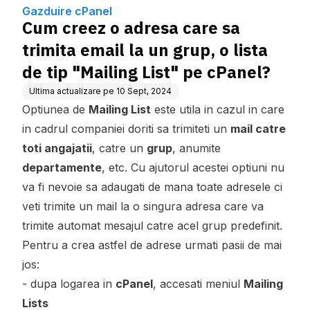
ista de tip "Mailing List" pe
Gazduire cPanel
cPanel?
Cum creez o adresa care sa
trimita email la un grup, o lista
de tip "Mailing List" pe cPanel?
Ultima actualizare pe
10 Sept, 2024
Optiunea de
Mailing List
este utila in cazul in care
in cadrul companiei doriti sa trimiteti un
mail catre
toti angajatii
, catre un
grup
, anumite
departamente
, etc. Cu ajutorul acestei optiuni nu
va fi nevoie sa adaugati de mana toate adresele ci
veti trimite un mail la o singura adresa care va
trimite automat mesajul catre acel grup predefinit.
Pentru a crea astfel de adrese urmati pasii de mai
jos:
- dupa logarea in
cPanel
, accesati meniul
Mailing
Lists