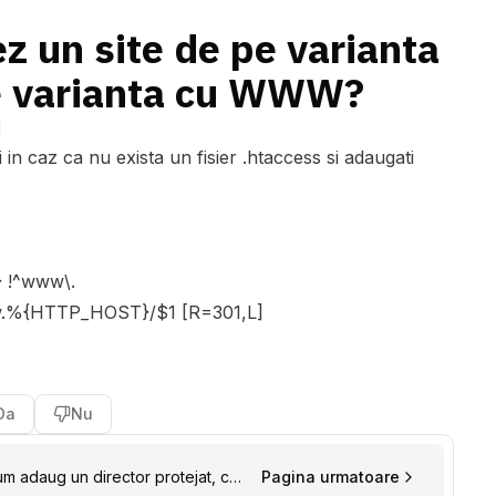
z un site de pe varianta
 varianta cu WWW?
i in caz ca nu exista un fisier .htaccess si adaugati
 !^www\.
ww.%{HTTP_HOST}/$1 [R=301,L]
Da
Nu
m adaug un director protejat, cu
Pagina urmatoare