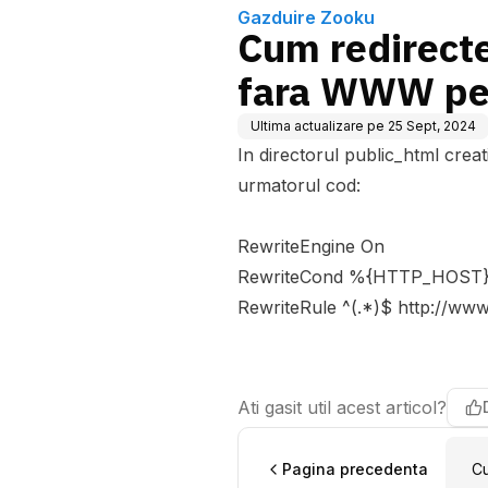
Gazduire Zooku
Cum redirecte
fara WWW pe
Ultima actualizare pe
25 Sept, 2024
In directorul public_html creat
urmatorul cod:
RewriteEngine On
RewriteCond %{HTTP_HOST}
RewriteRule ^(.*)$ http://w
Ati gasit util acest articol?
Pagina precedenta
Cu