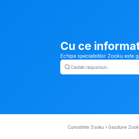
Cu ce informat
Echipa specialistilor Zooku este g
Cunostinte Zooku
Gazduire Zoo