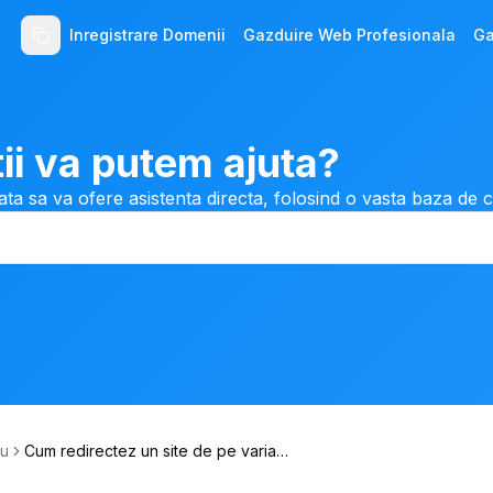
Inregistrare Domenii
Gazduire Web Profesionala
Ga
ii va putem ajuta?
ata sa va ofere asistenta directa, folosind o vasta baza de 
ku
Cum redirectez un site de pe varian
ta fara WWW pe varianta cu WWW?