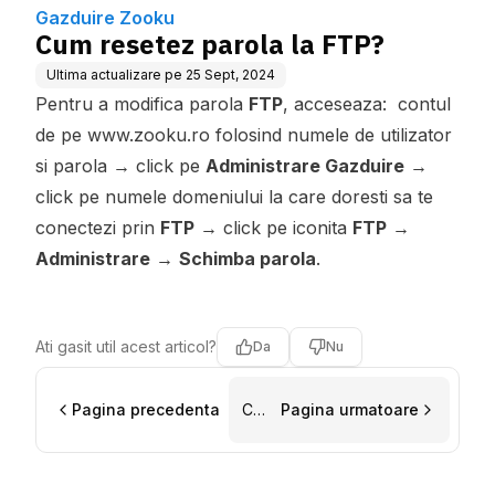
Gazduire Zooku
Cum resetez parola la FTP?
Ultima actualizare pe
25 Sept, 2024
Pentru a modifica parola
FTP
, acceseaza: contul
de pe www.zooku.ro folosind numele de utilizator
si parola → click pe
Administrare Gazduire
→
click pe numele domeniului la care doresti sa te
conectezi prin
FTP
→ click pe iconita
FTP
→
Administrare
→
Schimba parola
.
Ati gasit util acest articol?
Da
Nu
Pagina precedenta
Ce
Pagina urmatoare
tip
de
transfer