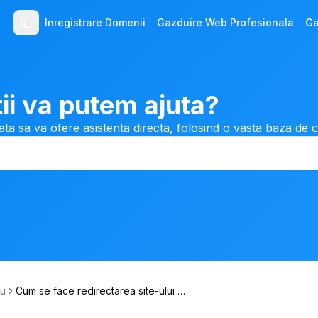
Inregistrare Domenii
Gazduire Web Profesionala
Ga
ii va putem ajuta?
ata sa va ofere asistenta directa, folosind o vasta baza de 
ku
Cum se face redirectarea site-ului d
e pe HTTP catre HTTPS cu .htacce