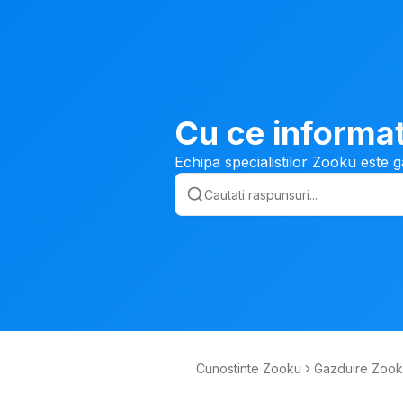
Cu ce informat
Echipa specialistilor Zooku este g
Cunostinte Zooku
Gazduire Zoo