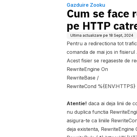
Gazduire Zooku
Cum se face r
pe HTTP catr
Ultima actualizare pe
18 Sept, 2024
Pentru a redirectiona tot traf
comanda de mai jos in fisierul 
Acest fisier se regaseste de re
RewriteEngine On
RewriteBase /
RewriteCond %{ENV:HTTPS} 
Atentie!
daca ai deja linii de c
nu duplica functia RewriteEng
asigura-te ca liniile RewriteC
deja existenta, RewriteEngine