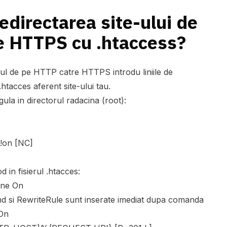
ss?
edirectarea site-ului de
e HTTPS cu .htaccess?
icul de pe HTTP catre HTTPS introdu liniile de
.htacces aferent site-ului tau.
gula in directorul radacina (root):
!on [NC]
od in fisierul .htacces:
ine On
ond si RewriteRule sunt inserate imediat dupa comanda
 On